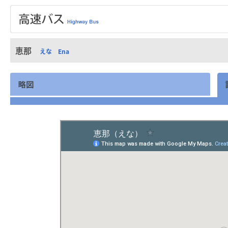
恵那
えな Ena