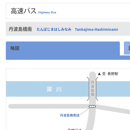
丹波島橋南
たんばじまはしみなみ Tanbajima-Hashiminami