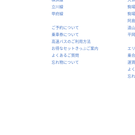
立川線
駒
甲府線
駒
阿
ご予約について
遠
乗車券について
平
高速バスのご利用方法
お得なセットきっぷご案内
エ
よくあるご質問
乗
忘れ物について
運
よ
忘