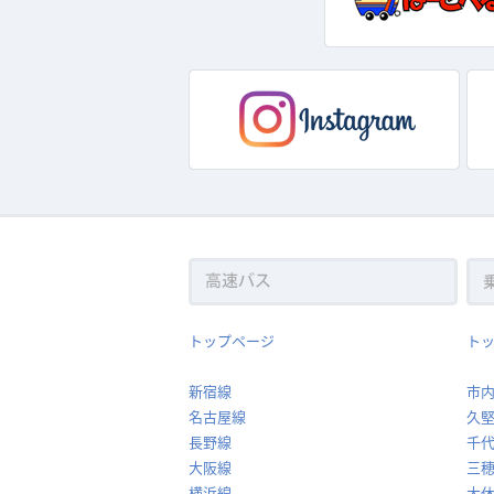
トップページ
ト
新宿線
市
名古屋線
久
長野線
千
大阪線
三
横浜線
大