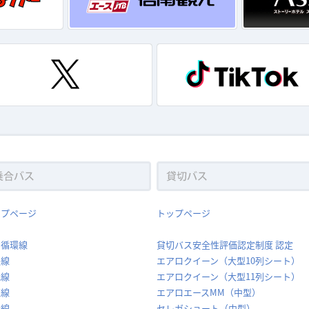
ップページ
トップページ
内循環線
貸切バス安全性評価認定制度 認定
堅線
エアロクイーン（大型10列シート）
代線
エアロクイーン（大型11列シート）
穂線
エアロエースMM（中型）
休線
セレガショート（中型）