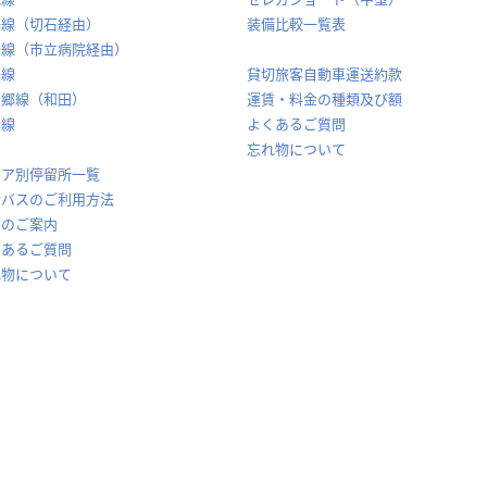
場線（切石経由）
装備比較一覧表
場線（市立病院経由）
島線
貸切旅客自動車運送約款
山郷線（和田）
運賃・料金の種類及び額
岡線
よくあるご質問
忘れ物について
リア別停留所一覧
合バスのご利用方法
賃のご案内
くあるご質問
れ物について