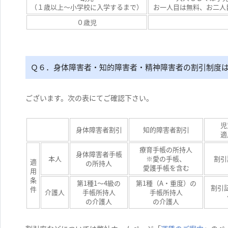
（１歳以上～小学校に入学するまで）
お一人目は無料、お二人
０歳児
Ｑ６．身体障害者・知的障害者・精神障害者の割引制度
ございます。次の表にてご確認下さい。
児
身体障害者割引
知的障害者割引
適
療育手帳の所持人
身体障害者手帳
本人
※愛の手帳、
割引
適
の所持人
愛護手帳を含む
用
条
第1種1～4級の
第1種（A・重度）の
割引
件
介護人
手帳所持人
手帳所持人
の介護人
の介護人