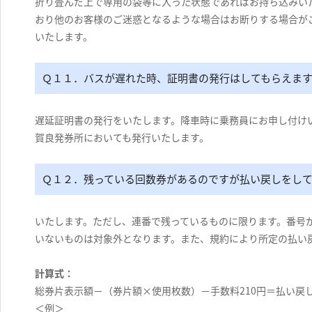
折り畳んだ上で専用の袋等に入った状態であればお持ち込みい
おり他のお客様のご迷惑となるような場合はお断りする場合が
いたします。
Ｑ１１．バスが遅れた時、証明書の発行はしてもらえま
遅延証明書の発行をいたします。降車時に乗務員にお申し付け
賀良発券所においても発行いたします。
Ｑ１２．残っている回数券があるのですが払い戻しをし
いたします。ただし、連番で残っているものに限ります。番号が
いないものは対象外となります。また、規約により所定の払い
計算式：
総券片表示額－（券片額×使用枚数）－手数料210円＝払い戻
＜例＞