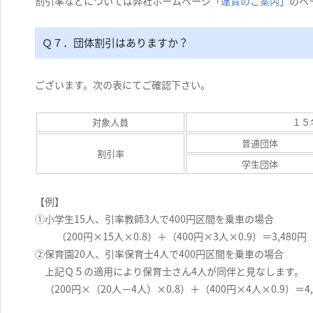
割引率などについては弊社ホームページ「
運賃のご案内
」のペ
Ｑ７．団体割引はありますか？
ございます。次の表にてご確認下さい。
対象人員
１５
普通団体
割引率
学生団体
【例】
①小学生15人、引率教師3人で400円区間を乗車の場合
（200円×15人×0.8）＋（400円×3人×0.9）＝3,480円
②保育園20人、引率保育士4人で400円区間を乗車の場合
上記Ｑ５の適用により保育士さん4人が同伴と見なします。
（200円×（20人－4人）×0.8）＋（400円×4人×0.9）＝4,