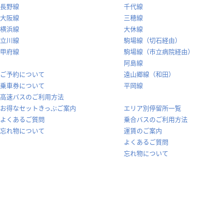
長野線
千代線
大阪線
三穂線
横浜線
大休線
立川線
駒場線（切石経由）
甲府線
駒場線（市立病院経由）
阿島線
ご予約について
遠山郷線（和田）
乗車券について
平岡線
高速バスのご利用方法
お得なセットきっぷご案内
エリア別停留所一覧
よくあるご質問
乗合バスのご利用方法
忘れ物について
運賃のご案内
よくあるご質問
忘れ物について