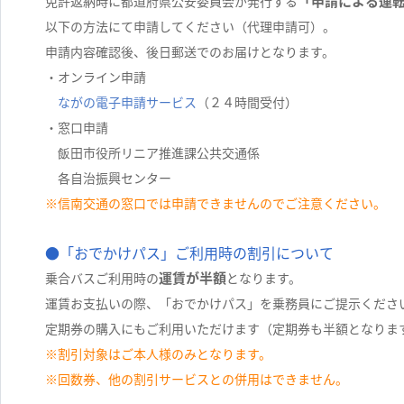
「申請による運
免許返納時に都道府県公安委員会が発行する
以下の方法にて申請してください（代理申請可）。
申請内容確認後、後日郵送でのお届けとなります。
・オンライン申請
ながの電子申請サービス
（２４時間受付）
・窓口申請
飯田市役所リニア推進課公共交通係
各自治振興センター
※信南交通の窓口では申請できませんのでご注意ください。
●「おでかけパス」ご利用時の割引について
運賃が半額
乗合バスご利用時の
となります。
運賃お支払いの際、「おでかけパス」を乗務員にご提示くださ
定期券の購入にもご利用いただけます（定期券も半額となりま
※割引対象はご本人様のみとなります。
※回数券、他の割引サービスとの併用はできません。