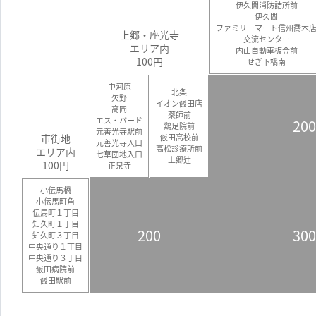
伊久間消防詰所前
伊久間
ファミリーマート信州喬木
上郷・座光寺
交流センター
エリア内
内山自動車板金前
100円
せぎ下橋南
中河原
北条
欠野
イオン飯田店
高岡
薬師前
エス・バード
200
鶏足院前
元善光寺駅前
市街地
飯田高校前
元善光寺入口
高松診療所前
エリア内
七草団地入口
上郷辻
100円
正泉寺
小伝馬橋
小伝馬町角
伝馬町１丁目
知久町１丁目
200
300
知久町３丁目
中央通り１丁目
中央通り３丁目
飯田病院前
飯田駅前