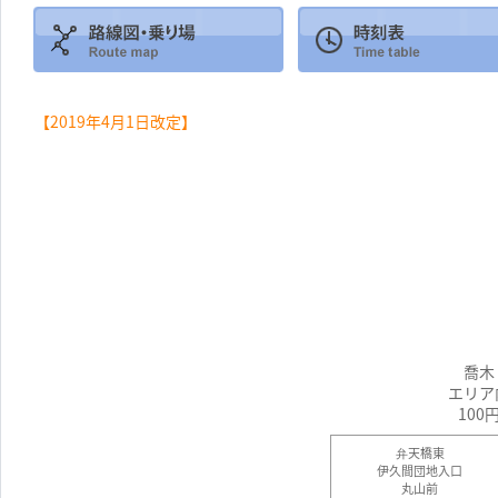
【2019年4月1日改定】
喬木
エリア
100
弁天橋東
伊久間団地入口
丸山前