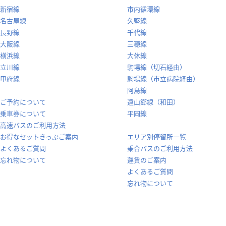
新宿線
市内循環線
名古屋線
久堅線
長野線
千代線
大阪線
三穂線
横浜線
大休線
立川線
駒場線（切石経由）
甲府線
駒場線（市立病院経由）
阿島線
ご予約について
遠山郷線（和田）
乗車券について
平岡線
高速バスのご利用方法
お得なセットきっぷご案内
エリア別停留所一覧
よくあるご質問
乗合バスのご利用方法
忘れ物について
運賃のご案内
よくあるご質問
忘れ物について