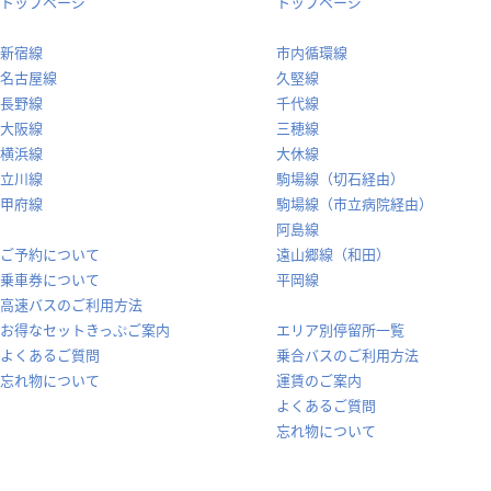
トップページ
トップページ
新宿線
市内循環線
名古屋線
久堅線
長野線
千代線
大阪線
三穂線
横浜線
大休線
立川線
駒場線（切石経由）
甲府線
駒場線（市立病院経由）
阿島線
ご予約について
遠山郷線（和田）
乗車券について
平岡線
高速バスのご利用方法
お得なセットきっぷご案内
エリア別停留所一覧
よくあるご質問
乗合バスのご利用方法
忘れ物について
運賃のご案内
よくあるご質問
忘れ物について