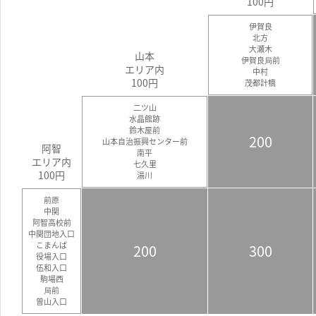
100円
伊賀良
北方
大瀬木
山本
伊賀良局前
エリア内
中村
100円
茂都計橋
二ツ山
水晶館跡
鈴木屋前
200
山本自治振興センター前
阿智
南平
エリア内
七久里
100円
湯川
前原
中関
阿智高校前
中関団地入口
こまんば
200
300
役場入口
伍和入口
駒場西
局前
曽山入口