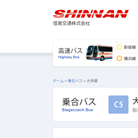
ホーム
>
乗合バス
> 大休線