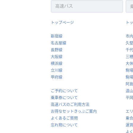
トップページ
ト
新宿線
市
名古屋線
久
長野線
千
大阪線
三
横浜線
大
立川線
駒
甲府線
駒
阿
ご予約について
遠
乗車券について
平
高速バスのご利用方法
お得なセットきっぷご案内
エ
よくあるご質問
乗
忘れ物について
運
よ