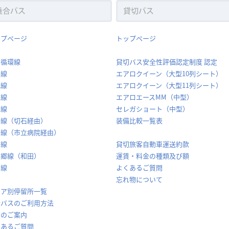
ップページ
トップページ
内循環線
貸切バス安全性評価認定制度 認定
堅線
エアロクイーン（大型10列シート）
代線
エアロクイーン（大型11列シート）
穂線
エアロエースMM（中型）
休線
セレガショート（中型）
場線（切石経由）
装備比較一覧表
場線（市立病院経由）
島線
貸切旅客自動車運送約款
山郷線（和田）
運賃・料金の種類及び額
岡線
よくあるご質問
忘れ物について
リア別停留所一覧
合バスのご利用方法
賃のご案内
くあるご質問