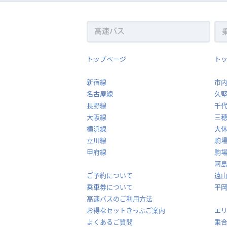
トップページ
ト
新宿線
市
名古屋線
久
長野線
千
大阪線
三
横浜線
大
立川線
駒
甲府線
駒
阿
ご予約について
遠
乗車券について
平
高速バスのご利用方法
お得なセットきっぷご案内
エ
よくあるご質問
乗