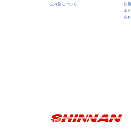
忘れ物について
運
よ
忘