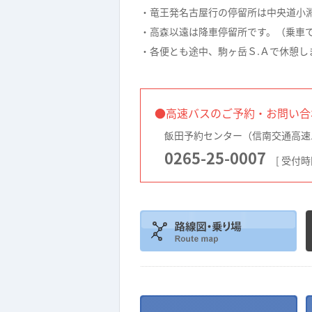
・竜王発名古屋行の停留所は中央道小
・高森以遠は降車停留所です。（乗車
・各便とも途中、駒ヶ岳Ｓ.Ａで休憩し
●高速バスのご予約・
飯田予約センター（信南交通高速
0265-25-0007
[ 受付時間：