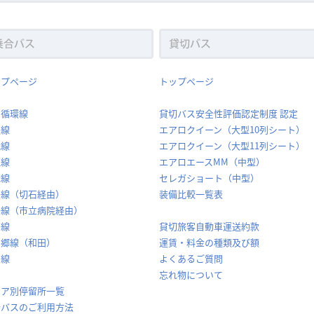
ップページ
トップページ
内循環線
貸切バス安全性評価認定制度 認定
堅線
エアロクイーン（大型10列シート）
代線
エアロクイーン（大型11列シート）
穂線
エアロエースMM（中型）
休線
セレガショート（中型）
場線（切石経由）
装備比較一覧表
場線（市立病院経由）
島線
貸切旅客自動車運送約款
山郷線（和田）
運賃・料金の種類及び額
岡線
よくあるご質問
忘れ物について
リア別停留所一覧
合バスのご利用方法