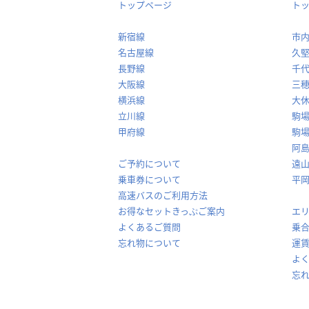
トップページ
ト
新宿線
市
名古屋線
久
長野線
千
大阪線
三
横浜線
大
立川線
駒
甲府線
駒
阿
ご予約について
遠
乗車券について
平
高速バスのご利用方法
お得なセットきっぷご案内
エ
よくあるご質問
乗
忘れ物について
運
よ
忘