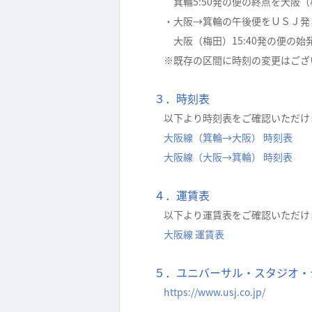
箕輪5:50発の便の終点を大阪（
・大阪→箕輪の午後便をＵＳＪ発
大阪（梅田）15:40発の便の始
※既存の区間に時刻の変更はござ
３．時刻表
以下より時刻表をご確認いただけ
大阪線（箕輪→大阪） 時刻表
大阪線（大阪→箕輪） 時刻表
４．運賃表
以下より運賃表をご確認いただけ
大阪線 運賃表
５．ユニバーサル・スタジオ・
https://www.usj.co.jp/