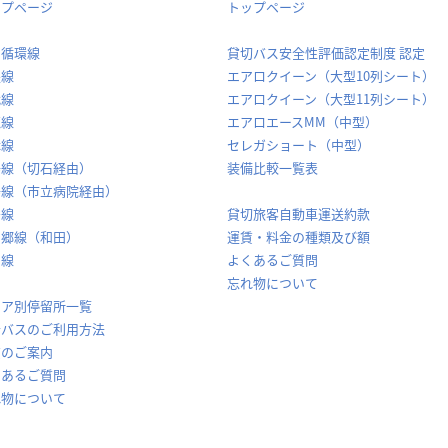
ップページ
トップページ
内循環線
貸切バス安全性評価認定制度 認定
堅線
エアロクイーン（大型10列シート）
代線
エアロクイーン（大型11列シート）
穂線
エアロエースMM（中型）
休線
セレガショート（中型）
場線（切石経由）
装備比較一覧表
場線（市立病院経由）
島線
貸切旅客自動車運送約款
山郷線（和田）
運賃・料金の種類及び額
岡線
よくあるご質問
忘れ物について
リア別停留所一覧
合バスのご利用方法
賃のご案内
くあるご質問
れ物について