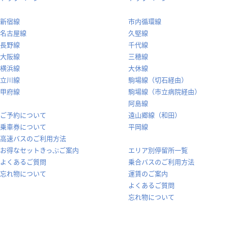
新宿線
市内循環線
名古屋線
久堅線
長野線
千代線
大阪線
三穂線
横浜線
大休線
立川線
駒場線（切石経由）
甲府線
駒場線（市立病院経由）
阿島線
ご予約について
遠山郷線（和田）
乗車券について
平岡線
高速バスのご利用方法
お得なセットきっぷご案内
エリア別停留所一覧
よくあるご質問
乗合バスのご利用方法
忘れ物について
運賃のご案内
よくあるご質問
忘れ物について