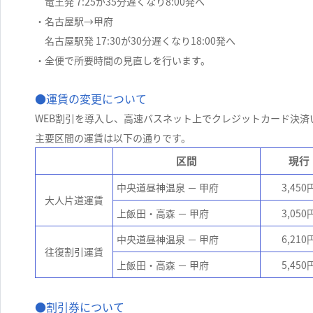
竜王発 7:25が35分遅くなり8:00発へ
・名古屋駅→甲府
名古屋駅発 17:30が30分遅くなり18:00発へ
・全便で所要時間の見直しを行います。
●運賃の変更について
WEB割引を導入し、高速バスネット上でクレジットカード決済
主要区間の運賃は以下の通りです。
区間
現行
中央道昼神温泉 － 甲府
3,450
大人片道運賃
上飯田・高森 － 甲府
3,050
中央道昼神温泉 － 甲府
6,210
往復割引運賃
上飯田・高森 － 甲府
5,450
●割引券について